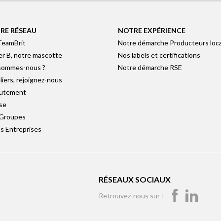
RE RÉSEAU
NOTRE EXPÉRIENCE
TeamBrit
Notre démarche Producteurs loc
er B, notre mascotte
Nos labels et certifications
sommes-nous ?
Notre démarche RSE
liers, rejoignez-nous
utement
se
 Groupes
s Entreprises
RÉSEAUX SOCIAUX
Retrouvez-nous sur :