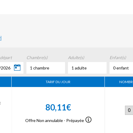
d
 départ
Chambre(s)
Adulte(s)
Enfant(s)
/2026
1 chambre
1 adulte
0 enfant
TARIF DU JOUR
NOMBRE
c
80,11€
Offre Non annulable - Prépayée