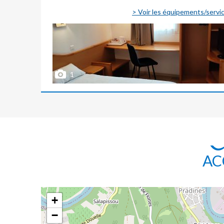
> Voir les équipements/servi
1
AC
+
−