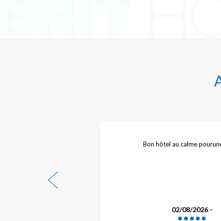
ns cet hôtel. Très bon
Bon hôtel au calme pourun
ité/prix.
 Michel L.
02/08/2026 -