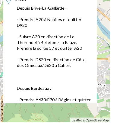
Depuis Brive-La-Gaillarde :
- Prendre A20 à Noailles et quitter
D920
- Suivre A20 en direction de Le
Therondel à Bellefont-La Rauze.
Prendre la sortie 57 et quitter A20
- Prendre D820 en direction de Côte
des Ormeaux/D620 à Cahors
Depuis Bordeaux :
- Prendre A630/E70 à Bègles et quitter
Cr Victor Hugo, Bd des Frères Moga et
A631
Leaflet & OpenStreetMap
- Suivre A62/E72 en direction de D953 à
Saint-Loup. Prendre la sortie 8 et
quitter A62/E72