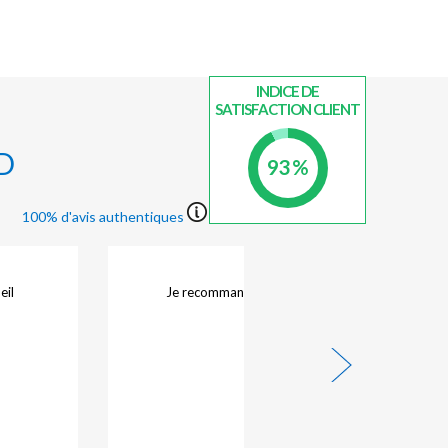
- Continuer sur D953. Prendre D653 et
D820 en direction de Côte des
Ormeaux/D620 à Cahors
INDICE DE
SATISFACTION CLIENT
Depuis Toulouse :
D
93 %
- Prendre A61 et quitter All. Jean
Jeaurès, Bd de Marengo, Av. Georges
100% d'avis authentiques
Pompidou, Av. Yves Brunaud et Rte
d'Agde/M112
- Suivre A62 et A20/E9 en direction de
eil
Je recommande. Au calme, en retrait de rue.
D800E à Fontanes. Prendre la sortie 58
et quitter A20/E9
- Prendre D820 en direction de Côte
des Ormeaux/D620 à Cahors
21/07/2026 -